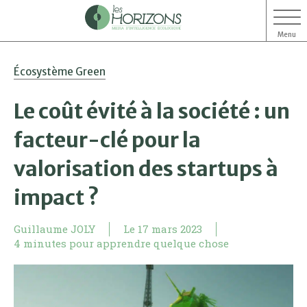
Menu
Aller
Aller
Écosystème Green
au
au
contenu
menu
Le coût évité à la société : un
facteur-clé pour la
valorisation des startups à
impact ?
Guillaume JOLY
Le
17 mars 2023
4 minutes pour apprendre quelque chose