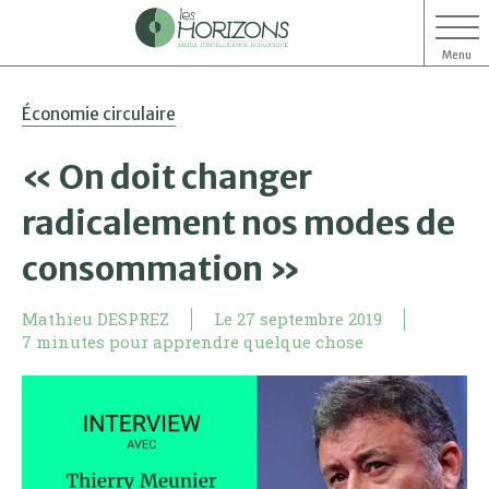
Menu
Aller
Aller
Économie circulaire
au
au
contenu
menu
« On doit changer
radicalement nos modes de
consommation »
Mathieu DESPREZ
Le
27 septembre 2019
7 minutes pour apprendre quelque chose