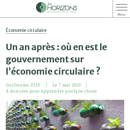
Menu
Aller
Aller
Économie circulaire
au
au
contenu
menu
Un an après : où en est le
gouvernement sur
l’économie circulaire ?
Guillaume JOLY
Le
7 mai 2019
4 minutes pour apprendre quelque chose