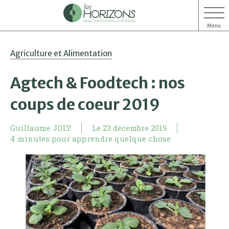
Menu
Aller
Aller
Agriculture et Alimentation
au
au
contenu
menu
Agtech & Foodtech : nos
coups de coeur 2019
Guillaume JOLY
Le
23 décembre 2019
4 minutes pour apprendre quelque chose