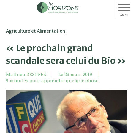
Menu
Aller
Aller
Agriculture et Alimentation
au
au
contenu
menu
« Le prochain grand
scandale sera celui du Bio »
Mathieu DESPREZ
Le
23 mars 2019
9 minutes pour apprendre quelque chose