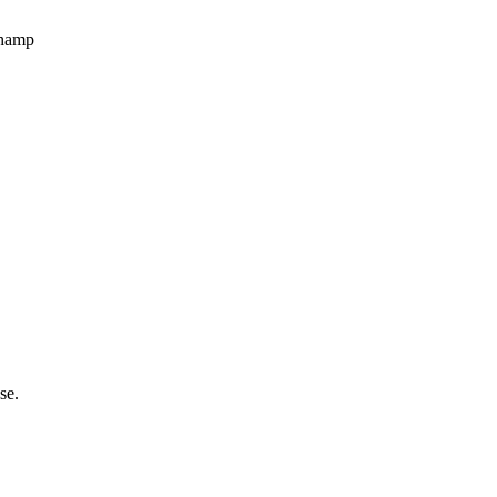
champ
se.