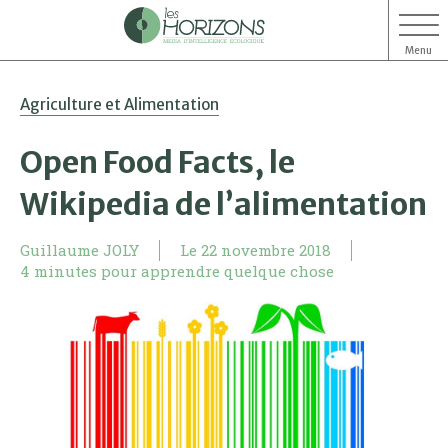
Menu
Aller
Aller
Agriculture et Alimentation
au
au
contenu
menu
Open Food Facts, le
Wikipedia de l’alimentation
Guillaume JOLY
Le
22 novembre 2018
4 minutes pour apprendre quelque chose