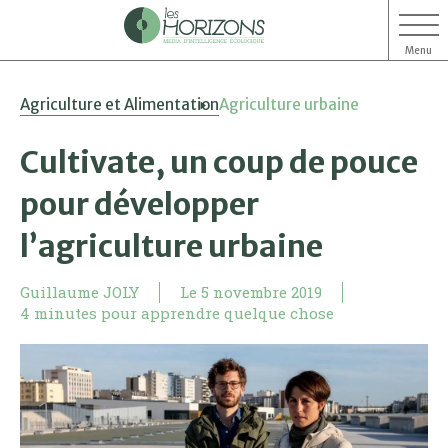
Menu
Aller
Aller
Agriculture et Alimentation
Agriculture urbaine
au
au
contenu
menu
Cultivate, un coup de pouce
pour développer
l’agriculture urbaine
Guillaume JOLY
Le
5 novembre 2019
4 minutes pour apprendre quelque chose