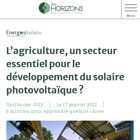
Menu
Aller
Aller
Énergies
Solaire
au
au
contenu
menu
L’agriculture, un secteur
essentiel pour le
développement du solaire
photovoltaïque ?
Guillaume JOLY
Le
17 janvier 2022
6 minutes pour apprendre quelque chose