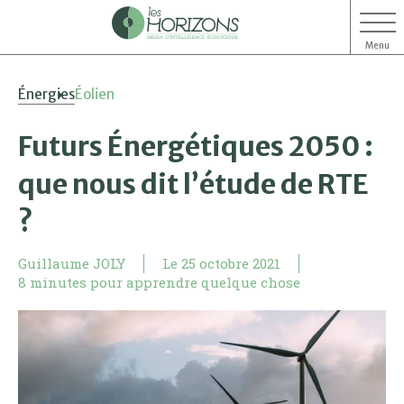
Menu
Aller
Aller
Énergies
Éolien
au
au
contenu
menu
Futurs Énergétiques 2050 :
que nous dit l’étude de RTE
?
Guillaume JOLY
Le
25 octobre 2021
8 minutes pour apprendre quelque chose