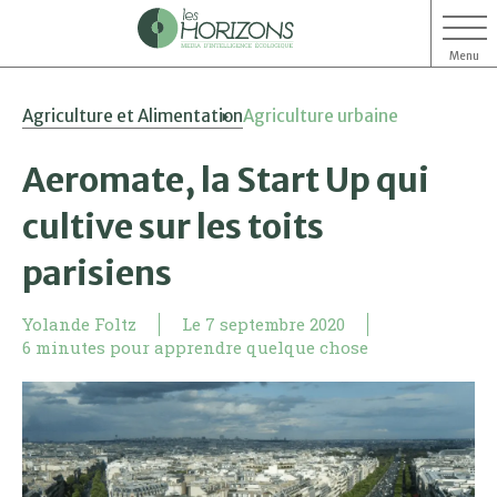
Menu
Aller
Aller
Agriculture et Alimentation
Agriculture urbaine
au
au
contenu
menu
Aeromate, la Start Up qui
cultive sur les toits
parisiens
Yolande Foltz
Le
7 septembre 2020
6 minutes pour apprendre quelque chose