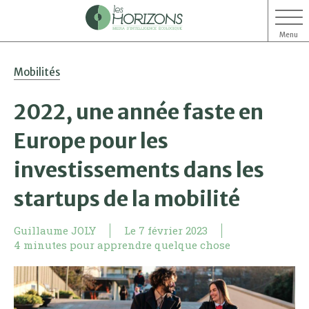
Menu
Aller
Aller
Mobilités
au
au
contenu
menu
2022, une année faste en
Europe pour les
investissements dans les
startups de la mobilité
Guillaume JOLY
Le
7 février 2023
4 minutes pour apprendre quelque chose