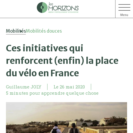
Menu
Aller
Aller
Mobilités
Mobilités douces
au
au
contenu
menu
Ces initiatives qui
renforcent (enfin) la place
du vélo en France
Guillaume JOLY
Le
26 mai 2020
5 minutes pour apprendre quelque chose