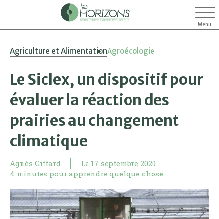
Menu
Aller
Aller
Agriculture et Alimentation
Agroécologie
au
au
contenu
menu
Le Siclex, un dispositif pour
évaluer la réaction des
prairies au changement
climatique
Agnès Giffard
Le
17 septembre 2020
4 minutes pour apprendre quelque chose