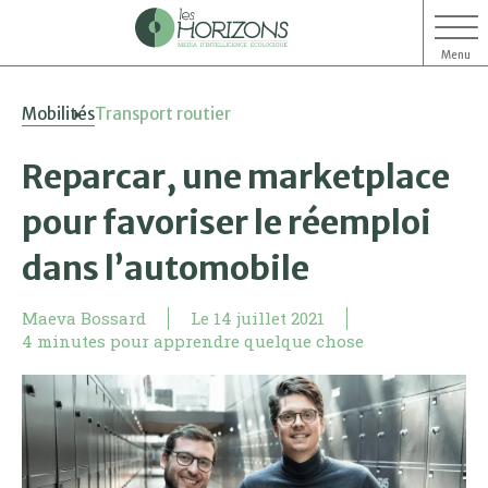
Menu
Aller
Aller
Mobilités
Transport routier
au
au
contenu
menu
Reparcar, une marketplace
pour favoriser le réemploi
dans l’automobile
Maeva Bossard
Le
14 juillet 2021
4 minutes pour apprendre quelque chose