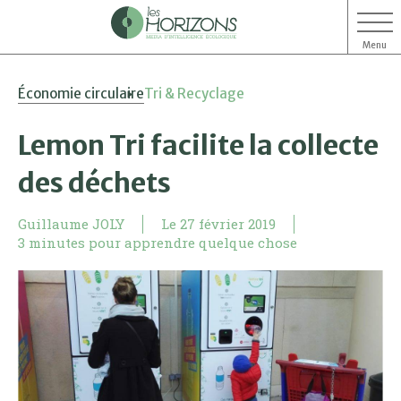
Menu
Aller
Aller
Économie circulaire
Tri & Recyclage
au
au
contenu
menu
Lemon Tri facilite la collecte
des déchets
Guillaume JOLY
Le
27 février 2019
3 minutes pour apprendre quelque chose