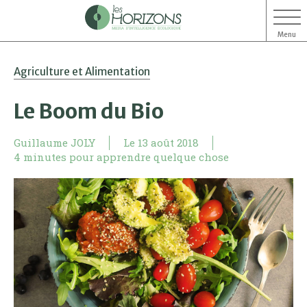
Menu
Aller
Aller
Agriculture et Alimentation
au
au
contenu
menu
Le Boom du Bio
Guillaume JOLY
Le
13 août 2018
4 minutes pour apprendre quelque chose