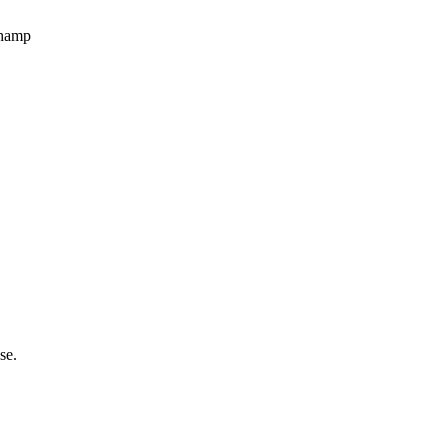
champ
se.