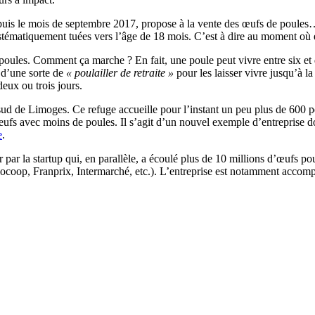
uis le mois de septembre 2017, propose à la vente des œufs de poules… s
ystématiquement tuées vers l’âge de 18 mois. C’est à dire au moment où
poules. Comment ça marche ? En fait, une poule peut vivre entre six et 
t d’une sorte de
« poulailler de retraite »
pour les laisser vivre jusqu’à la
eux ou trois jours.
d de Limoges. Ce refuge accueille pour l’instant un peu plus de 600 pe
fs avec moins de poules. Il s’agit d’un nouvel exemple d’entreprise dont 
e
.
r par la startup qui, en parallèle, a écoulé plus de 10 millions d’œufs p
ocoop, Franprix, Intermarché, etc.). L’entreprise est notamment accom