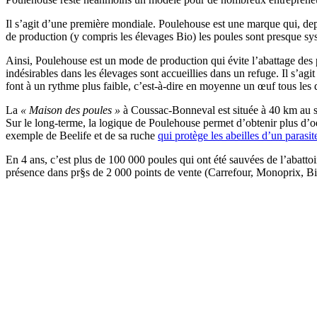
Il s’agit d’une première mondiale. Poulehouse est une marque qui, dep
de production (y compris les élevages Bio) les poules sont presque s
Ainsi, Poulehouse est un mode de production qui évite l’abattage des 
indésirables dans les élevages sont accueillies dans un refuge. Il s’agi
font à un rythme plus faible, c’est-à-dire en moyenne un œuf tous les d
La
« Maison des poules »
à Coussac-Bonneval est située à 40 km au su
Sur le long-terme, la logique de Poulehouse permet d’obtenir plus d’oeu
exemple de Beelife et de sa ruche
qui protège les abeilles d’un parasit
En 4 ans, c’est plus de 100 000 poules qui ont été sauvées de l’abattoi
présence dans pr§s de 2 000 points de vente (Carrefour, Monoprix, Bi