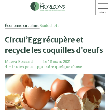
Menu
Aller
Aller
Économie circulaire
Biodéchets
au
au
contenu
menu
Circul’Egg récupère et
recycle les coquilles d’oeufs
Maeva Bossard
Le
15 mars 2021
4 minutes pour apprendre quelque chose