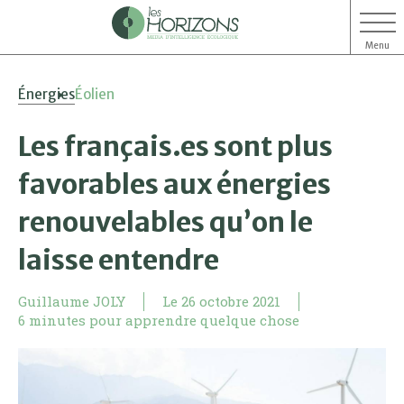
Menu
Aller
Aller
Énergies
Éolien
au
au
contenu
menu
Les français.es sont plus
favorables aux énergies
renouvelables qu’on le
laisse entendre
Guillaume JOLY
Le
26 octobre 2021
6 minutes pour apprendre quelque chose