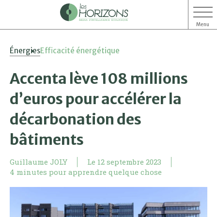
Menu
Aller
Aller
Énergies
Efficacité énergétique
au
au
contenu
menu
Accenta lève 108 millions
d’euros pour accélérer la
décarbonation des
bâtiments
Guillaume JOLY
Le
12 septembre 2023
4 minutes pour apprendre quelque chose