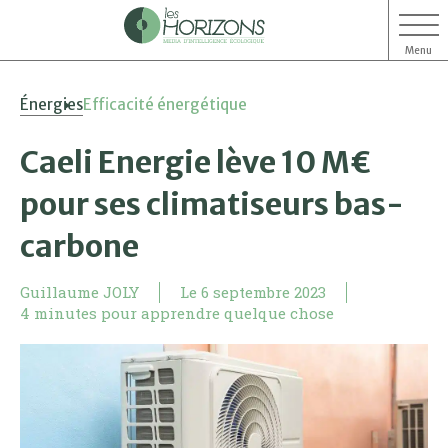
Menu
Aller
Aller
Énergies
Efficacité énergétique
au
au
contenu
menu
Caeli Energie lève 10 M€
pour ses climatiseurs bas-
carbone
Guillaume JOLY
Le
6 septembre 2023
4 minutes pour apprendre quelque chose