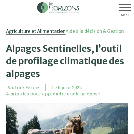
Menu
Aller
Aller
Agriculture et Alimentation
Aide à la décision & Gestion
au
au
contenu
menu
Alpages Sentinelles, l’outil
de profilage climatique des
alpages
Pauline Ferraz
Le
6 juin 2022
4 minutes pour apprendre quelque chose