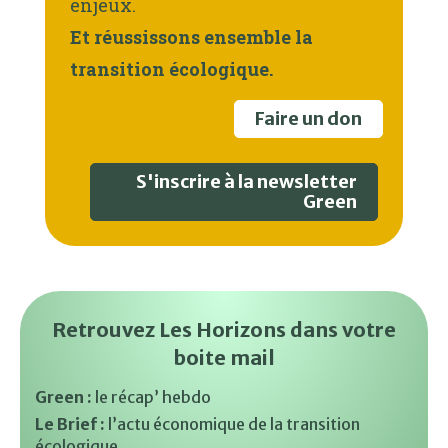
enjeux.
Et réussissons ensemble la
transition écologique.
Faire un don
S'inscrire à la newsletter
Green
Retrouvez Les Horizons dans votre
boite mail
Green :
le récap’ hebdo
Le Brief :
l’actu économique de la transition
écologique