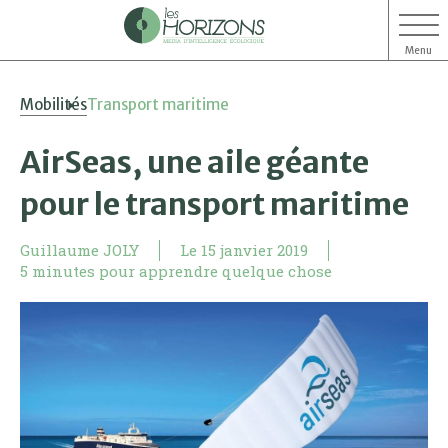
Menu
Aller
Aller
Mobilités
Transport maritime
au
au
contenu
menu
AirSeas, une aile géante
pour le transport maritime
Guillaume JOLY
Le
15 janvier 2019
5 minutes pour apprendre quelque chose