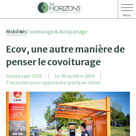
Menu
Aller
Aller
Mobilités
Covoiturage & Autopartage
au
au
contenu
menu
Ecov, une autre manière de
penser le covoiturage
Guillaume JOLY
Le
30 octobre 2019
3 minutes pour apprendre quelque chose