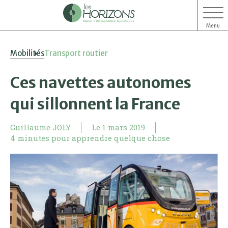
Menu
Aller
Aller
Mobilités
Transport routier
au
au
contenu
menu
Ces navettes autonomes
qui sillonnent la France
Guillaume JOLY
Le
1 mars 2019
4 minutes pour apprendre quelque chose