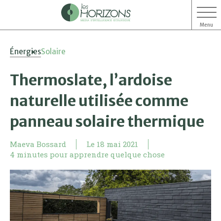
Menu
Aller
Aller
Énergies
Solaire
au
au
contenu
menu
Thermoslate, l’ardoise
naturelle utilisée comme
panneau solaire thermique
Maeva Bossard
Le
18 mai 2021
4 minutes pour apprendre quelque chose