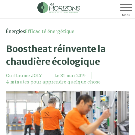
Menu
Aller
Aller
Énergies
Efficacité énergétique
au
au
contenu
menu
Boostheat réinvente la
chaudière écologique
Guillaume JOLY
Le
31 mai 2019
4 minutes pour apprendre quelque chose