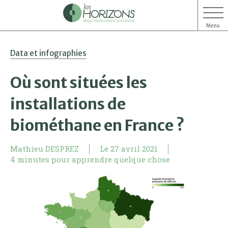
Menu
Aller
Aller
Data et infographies
au
au
contenu
menu
Où sont situées les
installations de
biométhane en France ?
Mathieu DESPREZ
Le
27 avril 2021
4 minutes pour apprendre quelque chose