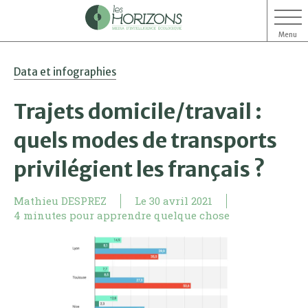
Menu
Aller
Aller
Data et infographies
au
au
contenu
menu
Trajets domicile/travail :
quels modes de transports
privilégient les français ?
Mathieu DESPREZ
Le
30 avril 2021
4 minutes pour apprendre quelque chose