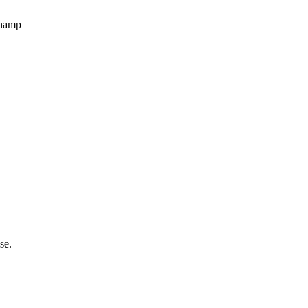
champ
se.