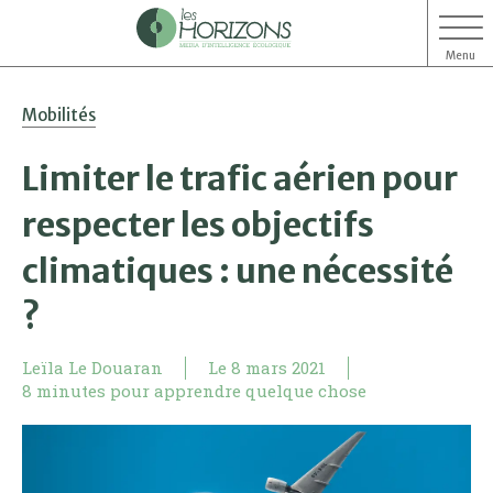
Menu
Aller
Aller
Mobilités
au
au
contenu
menu
Limiter le trafic aérien pour
respecter les objectifs
climatiques : une nécessité
?
Leïla Le Douaran
Le
8 mars 2021
8 minutes pour apprendre quelque chose