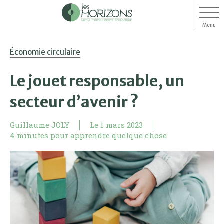
Menu
Aller
Aller
Économie circulaire
au
au
contenu
menu
Le jouet responsable, un
secteur d’avenir ?
Guillaume JOLY
Le
1 mars 2023
4 minutes pour apprendre quelque chose