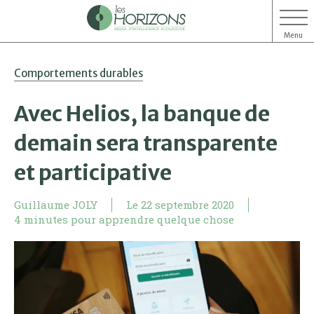
Menu
Aller
Aller
Comportements durables
au
au
contenu
menu
Avec Helios, la banque de
demain sera transparente
et participative
Guillaume JOLY
Le
22 septembre 2020
4 minutes pour apprendre quelque chose