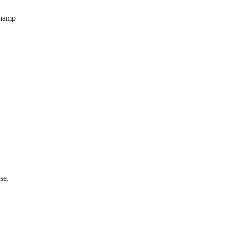
champ
se.