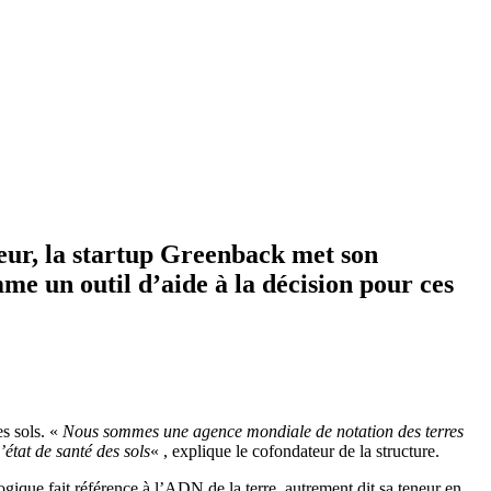
cteur, la startup Greenback met son
mme un outil d’aide à la décision pour ces
es sols. «
Nous sommes une agence mondiale de notation des terres
’état de santé des sols
« , explique le cofondateur de la structure.
logique fait référence à l’ADN de la terre, autrement dit sa teneur en