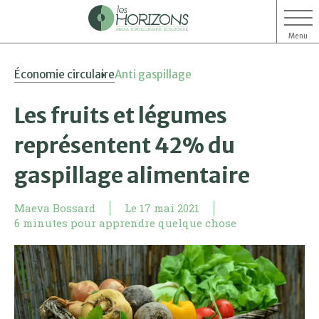
Menu
Aller
Aller
Économie circulaire
Anti gaspillage
au
au
contenu
menu
Les fruits et légumes
représentent 42% du
gaspillage alimentaire
Maeva Bossard
Le
17 mai 2021
6 minutes pour apprendre quelque chose