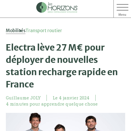
Menu
Aller
Aller
Mobilités
Transport routier
au
au
contenu
menu
Electra lève 27 M€ pour
déployer de nouvelles
station recharge rapide en
France
Guillaume JOLY
Le
4 janvier 2024
4 minutes pour apprendre quelque chose