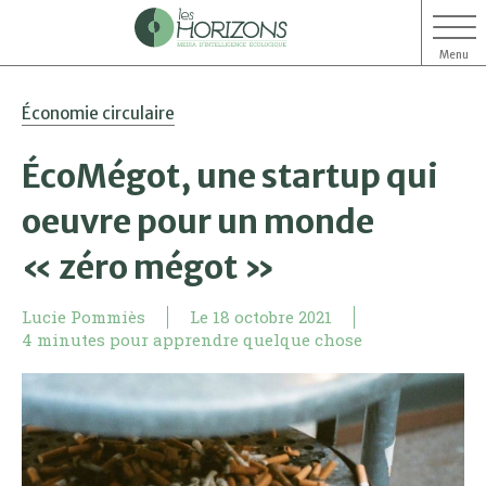
Menu
Aller
Aller
Économie circulaire
au
au
contenu
menu
ÉcoMégot, une startup qui
oeuvre pour un monde
« zéro mégot »
Lucie Pommiès
Le
18 octobre 2021
4 minutes pour apprendre quelque chose