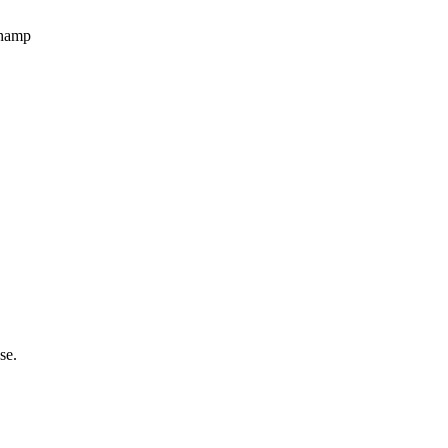
champ
se.