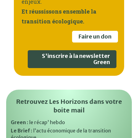
enjeux.
Et réussissons ensemble la
transition écologique.
Faire un don
S'inscrire à la newsletter
Green
Retrouvez Les Horizons dans votre
boite mail
Green :
le récap’ hebdo
Le Brief :
l’actu économique de la transition
écologique