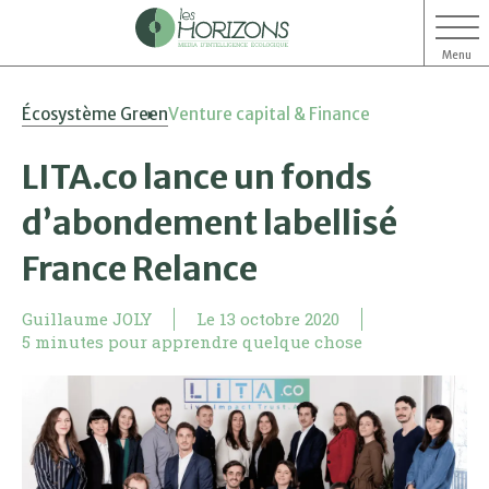
Menu
Aller
Aller
Écosystème Green
Venture capital & Finance
au
au
contenu
menu
LITA.co lance un fonds
d’abondement labellisé
France Relance
Guillaume JOLY
Le
13 octobre 2020
5 minutes pour apprendre quelque chose