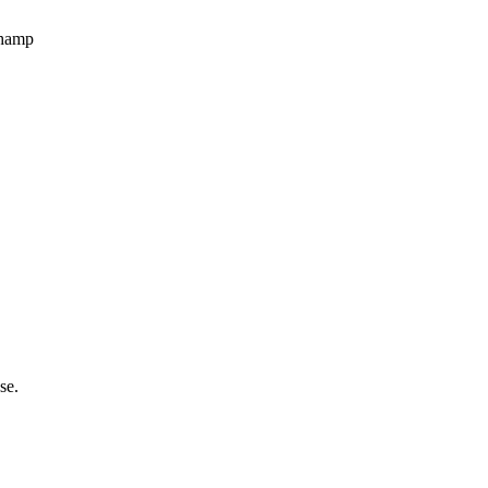
champ
se.