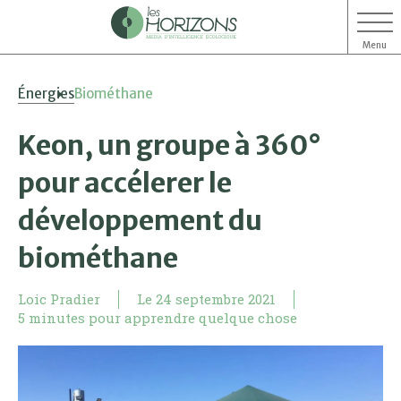
Menu
Aller
Aller
Énergies
Biométhane
au
au
contenu
menu
Keon, un groupe à 360°
pour accélerer le
développement du
biométhane
Loic Pradier
Le
24 septembre 2021
5 minutes pour apprendre quelque chose