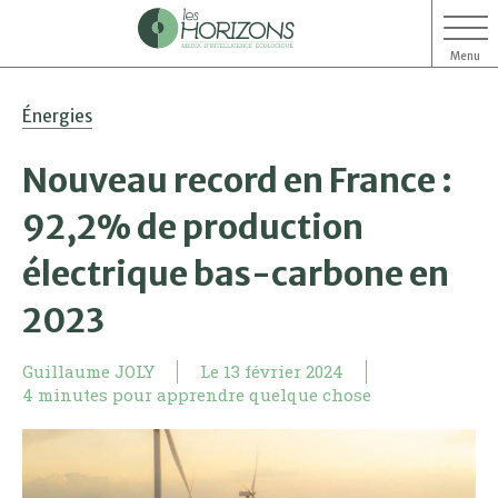
Menu
Aller
Aller
Énergies
au
au
contenu
menu
Nouveau record en France :
92,2% de production
électrique bas-carbone en
2023
Guillaume JOLY
Le
13 février 2024
4 minutes pour apprendre quelque chose