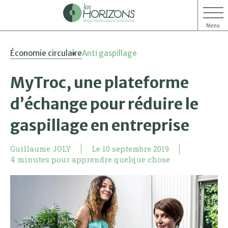
Menu
Aller
Aller
Économie circulaire
Anti gaspillage
au
au
contenu
menu
MyTroc, une plateforme
d’échange pour réduire le
gaspillage en entreprise
Guillaume JOLY
Le
10 septembre 2019
4 minutes pour apprendre quelque chose