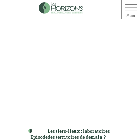
Menu
Aller
Aller
au
au
contenu
menu
Les tiers-lieux : laboratoires
Épisode
des territoires de demain ?