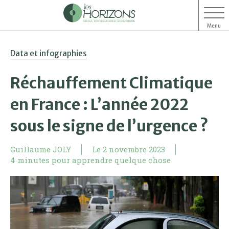
Menu
Aller
Aller
Data et infographies
au
au
contenu
menu
Réchauffement Climatique
en France : L’année 2022
sous le signe de l’urgence ?
Guillaume JOLY
Le
2 novembre 2023
4 minutes pour apprendre quelque chose