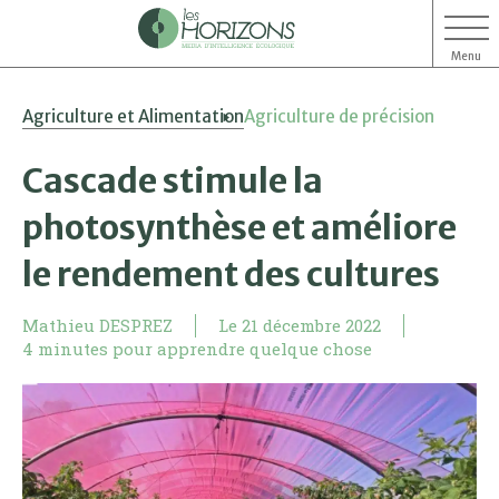
Menu
Aller
Aller
Agriculture et Alimentation
Agriculture de précision
au
au
contenu
menu
Cascade stimule la
photosynthèse et améliore
le rendement des cultures
Mathieu DESPREZ
Le
21 décembre 2022
4 minutes pour apprendre quelque chose