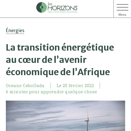
Menu
Aller
Aller
Énergies
au
au
contenu
menu
La transition énergétique
au cœur de l’avenir
économique de l’Afrique
Oceane Cebollada
Le
25 février 2022
6 minutes pour apprendre quelque chose