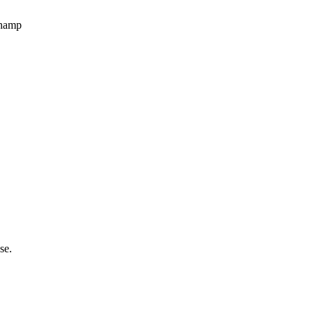
champ
se.