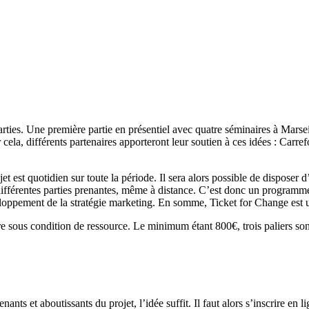
s. Une première partie en présentiel avec quatre séminaires à Marseill
r cela, différents partenaires apporteront leur soutien à ces idées : Car
jet est quotidien sur toute la période. Il sera alors possible de disposer d
différentes parties prenantes, même à distance. C’est donc un programme 
loppement de la stratégie marketing. En somme, Ticket for Change est
re sous condition de ressource. Le minimum étant 800€, trois paliers s
enants et aboutissants du projet, l’idée suffit. Il faut alors s’inscrire e